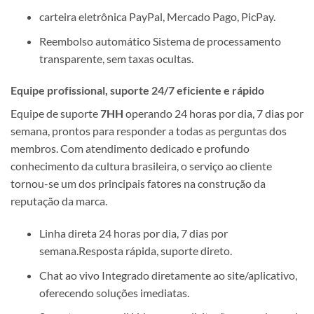
carteira eletrônica PayPal, Mercado Pago, PicPay.
Reembolso automático Sistema de processamento
transparente, sem taxas ocultas.
Equipe profissional, suporte 24/7 eficiente e rápido
Equipe de suporte
7HH
operando 24 horas por dia, 7 dias por
semana, prontos para responder a todas as perguntas dos
membros. Com atendimento dedicado e profundo
conhecimento da cultura brasileira, o serviço ao cliente
tornou-se um dos principais fatores na construção da
reputação da marca.
Linha direta 24 horas por dia, 7 dias por
semana.Resposta rápida, suporte direto.
Chat ao vivo Integrado diretamente ao site/aplicativo,
oferecendo soluções imediatas.