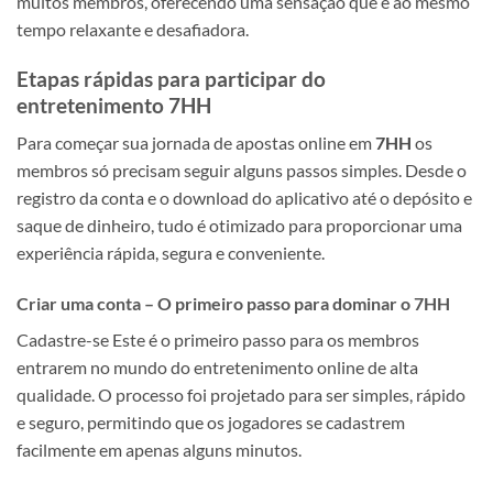
muitos membros, oferecendo uma sensação que é ao mesmo
tempo relaxante e desafiadora.
Etapas rápidas para participar do
entretenimento 7HH
Para começar sua jornada de apostas online em
7HH
os
membros só precisam seguir alguns passos simples. Desde o
registro da conta e o download do aplicativo até o depósito e
saque de dinheiro, tudo é otimizado para proporcionar uma
experiência rápida, segura e conveniente.
Criar uma conta – O primeiro passo para dominar o 7HH
Cadastre-se Este é o primeiro passo para os membros
entrarem no mundo do entretenimento online de alta
qualidade. O processo foi projetado para ser simples, rápido
e seguro, permitindo que os jogadores se cadastrem
facilmente em apenas alguns minutos.