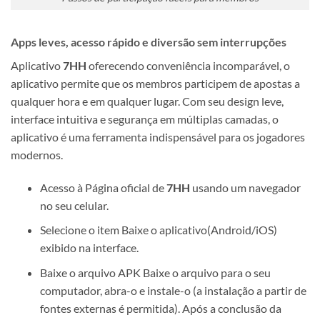
Apps leves, acesso rápido e diversão sem interrupções
Aplicativo
7HH
oferecendo conveniência incomparável, o
aplicativo permite que os membros participem de apostas a
qualquer hora e em qualquer lugar. Com seu design leve,
interface intuitiva e segurança em múltiplas camadas, o
aplicativo é uma ferramenta indispensável para os jogadores
modernos.
Acesso à Página oficial de
7HH
usando um navegador
no seu celular.
Selecione o item Baixe o aplicativo(Android/iOS)
exibido na interface.
Baixe o arquivo APK Baixe o arquivo para o seu
computador, abra-o e instale-o (a instalação a partir de
fontes externas é permitida). Após a conclusão da