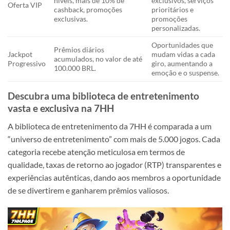
níveis, mais de 10% de
exclusivos, serviços
Oferta VIP
cashback, promoções
prioritários e
exclusivas.
promoções
personalizadas.
Oportunidades que
Prêmios diários
Jackpot
mudam vidas a cada
acumulados, no valor de até
Progressivo
giro, aumentando a
100.000 BRL.
emoção e o suspense.
Descubra uma biblioteca de entretenimento
vasta e exclusiva na 7HH
A biblioteca de entretenimento da 7HH é comparada a um
“universo de entretenimento” com mais de 5.000 jogos. Cada
categoria recebe atenção meticulosa em termos de
qualidade, taxas de retorno ao jogador (RTP) transparentes e
experiências autênticas, dando aos membros a oportunidade
de se divertirem e ganharem prêmios valiosos.