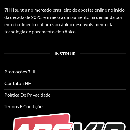
7HH
surgiu no mercado brasileiro de apostas online no início
da década de 2020, em meio a um aumento na demanda por
entretenimento online e ao rápido desenvolvimento da
tecnologia de pagamento eletrônico.
INSTRUIR
Promoções 7HH
Contato 7HH
Política De Privacidade
Termos E Condições