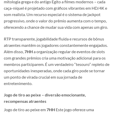
mitologia grega e do antigo Egito a filmes modernos – cada
caça-níquel é projetado com gráficos vibrantes em HD/4K e
som realista. Um recurso especial é o sistema de jackpot
progressivo, onde o valor do prêmio aumenta com o tempo,
oferecendo a chance de mudar sua vida com apenas um giro.
RTP transparente, jogabilidade fluida e recursos de bônus
atraentes mantêm os jogadores constantemente engajados.
Além disso,
7HH
a organização regular de eventos de slots
com grandes prêmios cria uma motivação adicional para os
membros participarem. É um verdadeiro “tesouro” repleto de
oportunidades inesperadas, onde cada giro pode se tornar
um ponto de virada crucial em sua jornada de
entretenimento.
Jogo de tiro ao peixe – diversão emocionante,
recompensas atraentes
Jogo de tiro ao peixe em
7HH
Este jogo oferece uma