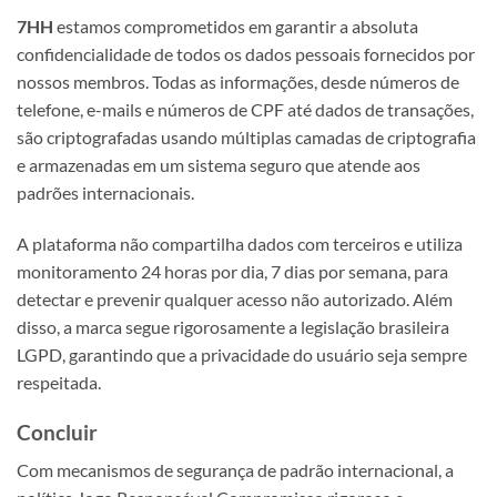
7HH
estamos comprometidos em garantir a absoluta
confidencialidade de todos os dados pessoais fornecidos por
nossos membros. Todas as informações, desde números de
telefone, e-mails e números de CPF até dados de transações,
são criptografadas usando múltiplas camadas de criptografia
e armazenadas em um sistema seguro que atende aos
padrões internacionais.
A plataforma não compartilha dados com terceiros e utiliza
monitoramento 24 horas por dia, 7 dias por semana, para
detectar e prevenir qualquer acesso não autorizado. Além
disso, a marca segue rigorosamente a legislação brasileira
LGPD, garantindo que a privacidade do usuário seja sempre
respeitada.
Concluir
Com mecanismos de segurança de padrão internacional, a