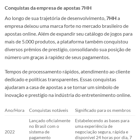
Conquistas da empresa de apostas 7HH
Ao longo de sua trajetória de desenvolvimento,
7HH
a
empresa deixou uma marca forte no mercado brasileiro de
apostas online. Além de expandir seu catálogo de jogos para
mais de 5.000 produtos, a plataforma também conquistou
diversos prêmios de prestígio, consolidando sua posição de
número um graças à rapidez de seus pagamentos.
Tempos de processamento rápidos, atendimento ao cliente
dedicado e políticas transparentes. Essas conquistas
ajudaram a casa de apostas a se tornar um símbolo de
inovação e prestígio na indústria do entretenimento online.
Ano/Hora
Conquistas notáveis
Significado para os membros
Lançado oficialmente
Estabelecendo as bases para
no Brasil com o
uma experiência de
2022
sistema de
negociação segura, rápida e
pagamento
disponível 24 horas por dia, 7