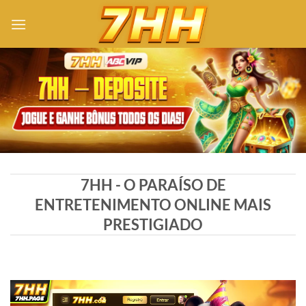
Bỏ
qua
nội
dung
7HH - O PARAÍSO DE
ENTRETENIMENTO ONLINE MAIS
PRESTIGIADO