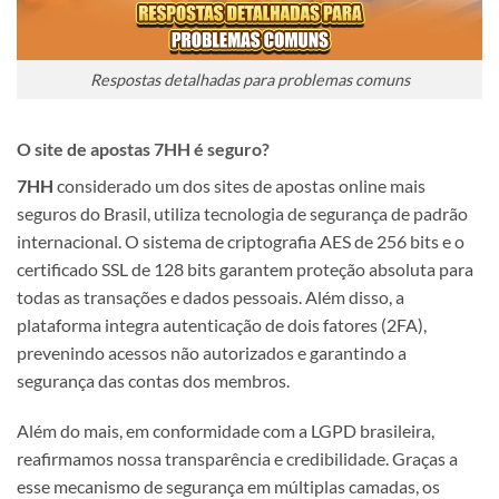
Respostas detalhadas para problemas comuns
O site de apostas 7HH é seguro?
7HH
considerado um dos sites de apostas online mais
seguros do Brasil, utiliza tecnologia de segurança de padrão
internacional. O sistema de criptografia AES de 256 bits e o
certificado SSL de 128 bits garantem proteção absoluta para
todas as transações e dados pessoais. Além disso, a
plataforma integra autenticação de dois fatores (2FA),
prevenindo acessos não autorizados e garantindo a
segurança das contas dos membros.
Além do mais, em conformidade com a LGPD brasileira,
reafirmamos nossa transparência e credibilidade. Graças a
esse mecanismo de segurança em múltiplas camadas, os