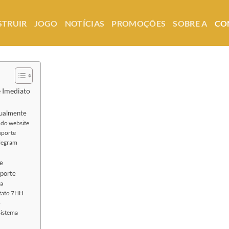
STRUIR
JOGO
NOTÍCIAS
PROMOÇÕES
SOBRE A
CO
 Imediato
tualmente
 do website
suporte
elegram
te
uporte
a
ntato 7HH
o
sistema