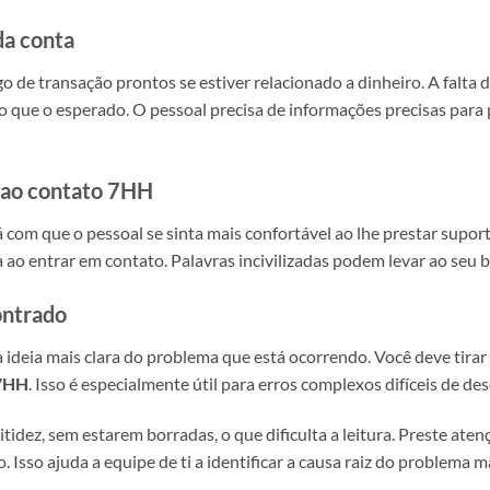
da conta
go de transação prontos se estiver relacionado a dinheiro. A falta
 que o esperado. O pessoal precisa de informações precisas para p
s ao contato 7HH
 com que o pessoal se sinta mais confortável ao lhe prestar supo
 ao entrar em contato. Palavras incivilizadas podem levar ao seu
ontrado
 ideia mais clara do problema que está ocorrendo. Você deve tirar 
 7HH
. Isso é especialmente útil para erros complexos difíceis de de
tidez, sem estarem borradas, o que dificulta a leitura. Preste at
. Isso ajuda a equipe de ti a identificar a causa raiz do problema 