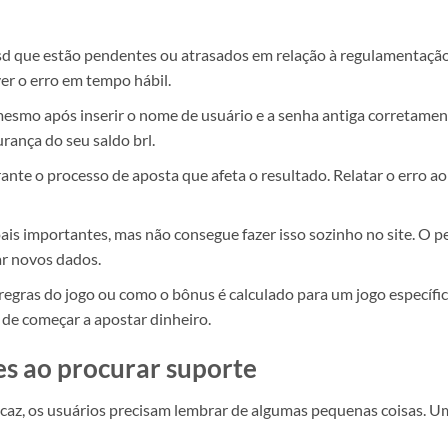
d que estão pendentes ou atrasados em relação à regulamentação 
ver o erro em tempo hábil.
mesmo após inserir o nome de usuário e a senha antiga corretame
rança do seu saldo brl.
ante o processo de aposta que afeta o resultado. Relatar o erro a
is importantes, mas não consegue fazer isso sozinho no site. O pe
ar novos dados.
egras do jogo ou como o bônus é calculado para um jogo específico
de começar a apostar dinheiro.
s ao procurar suporte
icaz, os usuários precisam lembrar de algumas pequenas coisas. 