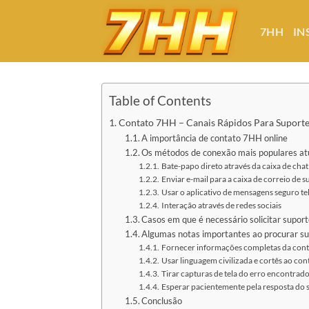
Bỏ
qua
7HH
IN
nội
dung
Table of Contents
Contato 7HH – Canais Rápidos Para Suporte
A importância de contato 7HH online
Os métodos de conexão mais populares a
Bate-papo direto através da caixa de chat
Enviar e-mail para a caixa de correio de 
Usar o aplicativo de mensagens seguro t
Interação através de redes sociais
Casos em que é necessário solicitar supor
Algumas notas importantes ao procurar s
Fornecer informações completas da cont
Usar linguagem civilizada e cortês ao co
Tirar capturas de tela do erro encontrad
Esperar pacientemente pela resposta do 
Conclusão