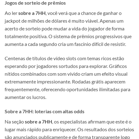
Jogos de sorteio de prêmios
Ao ler
sobre a 7HH
, você verá que a chance de ganhar o
jackpot de milhões de dólares é muito viável. Apenas um
acerto de sorteio pode mudar a vida do jogador de forma
totalmente positiva. O sistema de prêmios progressivos que
aumenta a cada segundo cria um fascínio difícil de resistir.
Centenas de títulos de vídeo slots com temas ricos estão
esperando por jogadores sortudos para explorar. Gráficos
nítidos combinados com som vívido criam um efeito visual
extremamente impressionante. Rodadas grátis aparecem
frequentemente, oferecendo oportunidades ilimitadas para
aumentar os lucros.
Sobre a 7HH: loterias com altas odds
Na seção
sobre a 7HH
, os especialistas afirmam que este é o
lugar mais rápido para enriquecer. Os resultados dos sorteios
são anunciados publicamente e de forma transparente logo