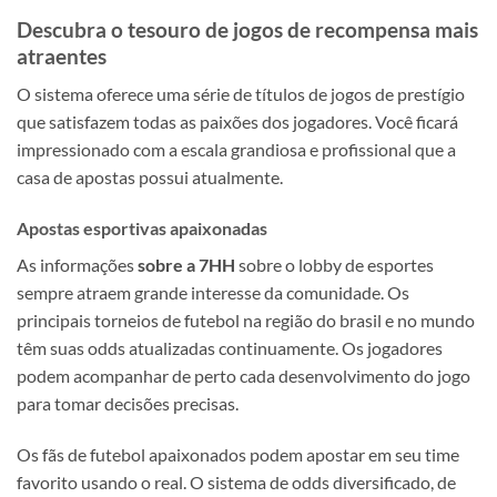
Descubra o tesouro de jogos de recompensa mais
atraentes
O sistema oferece uma série de títulos de jogos de prestígio
que satisfazem todas as paixões dos jogadores. Você ficará
impressionado com a escala grandiosa e profissional que a
casa de apostas possui atualmente.
Apostas esportivas apaixonadas
As informações
sobre a 7HH
sobre o lobby de esportes
sempre atraem grande interesse da comunidade. Os
principais torneios de futebol na região do brasil e no mundo
têm suas odds atualizadas continuamente. Os jogadores
podem acompanhar de perto cada desenvolvimento do jogo
para tomar decisões precisas.
Os fãs de futebol apaixonados podem apostar em seu time
favorito usando o real. O sistema de odds diversificado, de