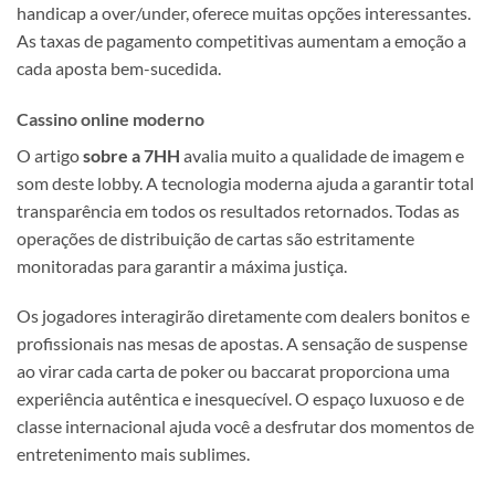
handicap a over/under, oferece muitas opções interessantes.
As taxas de pagamento competitivas aumentam a emoção a
cada aposta bem-sucedida.
Cassino online moderno
O artigo
sobre a 7HH
avalia muito a qualidade de imagem e
som deste lobby. A tecnologia moderna ajuda a garantir total
transparência em todos os resultados retornados. Todas as
operações de distribuição de cartas são estritamente
monitoradas para garantir a máxima justiça.
Os jogadores interagirão diretamente com dealers bonitos e
profissionais nas mesas de apostas. A sensação de suspense
ao virar cada carta de poker ou baccarat proporciona uma
experiência autêntica e inesquecível. O espaço luxuoso e de
classe internacional ajuda você a desfrutar dos momentos de
entretenimento mais sublimes.