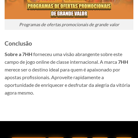
Programas de ofertas promocionais de grande valor
Conclusão
Sobre a 7HH
forneceu uma visão abrangente sobre este
campo de jogo online de classe internacional. A marca
7HH
merece ser o destino ideal para quem é apaixonado por
apostas profissionais. Aproveite rapidamente a
oportunidade de enriquecer e desfrutar da alegria da vitória
agora mesmo.