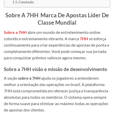
Conclusão
Sobre A 7HH Marca De Apostas Líder De
Classe Mundial
Sobre a 7HH
abre um mundo de entretenimento online
colorido e extremamente vibrante. A marca
7HH
se esforça
continuamente para criar experiências de apostas de ponta e
completamente diferentes. Você pode começar sua jornada
para conquistar prêmios valiosos agora mesmo.
Sobre a 7HH visão e missão de desenvolvimento
A seção
sobre a 7HH
ajuda os jogadores a entenderem
melhor a orientação das operações no brasil. A plataforma
7HH está comprometida em oferecer justiça e transparência
absolutas para todos os membros. O sistema opera sempre
de forma suave para otimizar ao máximo todas as operações
de apostas dos clientes.