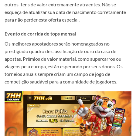
outros itens de valor extremamente atraentes. Não se
esqueça de atualizar sua data de nascimento corretamente
para não perder esta oferta especial.
Evento de corrida de tops mensal
Os melhores apostadores serão homenageados no
prestigiado quadro de classificação de ouro da casa de
apostas. Prêmios de valor material, como supercarros ou
viagens pela europa, estão esperando por seus donos. Os
torneios anuais sempre criam um campo de jogo de
competição saudável para a comunidade de jogadores.