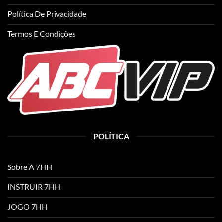
Política De Privacidade
Termos E Condições
POLÍTICA
Sobre A 7HH
INSTRUIR 7HH
JOGO 7HH