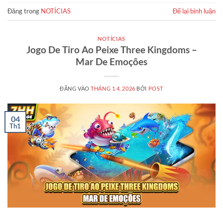
Đăng trong
NOTÍCIAS
Để lại bình luận
NOTÍCIAS
Jogo De Tiro Ao Peixe Three Kingdoms –
Mar De Emoções
ĐĂNG VÀO
THÁNG 1 4, 2026
BỞI
POST
04
Th1