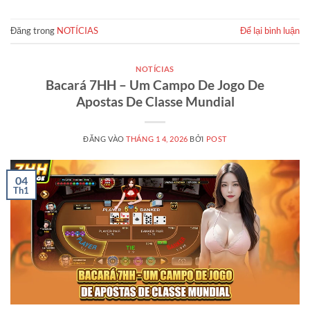
Đăng trong
NOTÍCIAS
Để lại bình luận
NOTÍCIAS
Bacará 7HH – Um Campo De Jogo De
Apostas De Classe Mundial
ĐĂNG VÀO
THÁNG 1 4, 2026
BỞI
POST
04
Th1