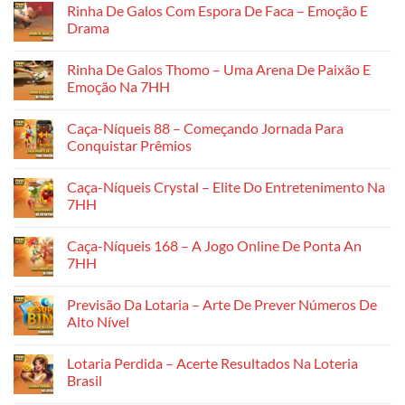
Rinha De Galos Com Espora De Faca – Emoção E
Drama
Không
có
Rinha De Galos Thomo – Uma Arena De Paixão E
bình
luận
Emoção Na 7HH
ở
Rinha
Không
De
có
Caça-Níqueis 88 – Começando Jornada Para
Galos
bình
Com
luận
Conquistar Prêmios
Espora
ở
De
Rinha
Không
Faca
De
có
Caça-Níqueis Crystal – Elite Do Entretenimento Na
–
Galos
bình
Emoção
Thomo
luận
7HH
E
–
ở
Drama
Uma
Caça-
Không
Arena
Níqueis
có
Caça-Níqueis 168 – A Jogo Online De Ponta An
De
88
bình
Paixão
–
luận
7HH
E
Começando
ở
Emoção
Jornada
Caça-
Không
Na
Para
Níqueis
có
Previsão Da Lotaria – Arte De Prever Números De
7HH
Conquistar
Crystal
bình
Prêmios
–
luận
Alto Nível
Elite
ở
Do
Caça-
Không
Entretenimento
Níqueis
có
Lotaria Perdida – Acerte Resultados Na Loteria
Na
168
bình
7HH
–
luận
Brasil
A
ở
Jogo
Previsão
Không