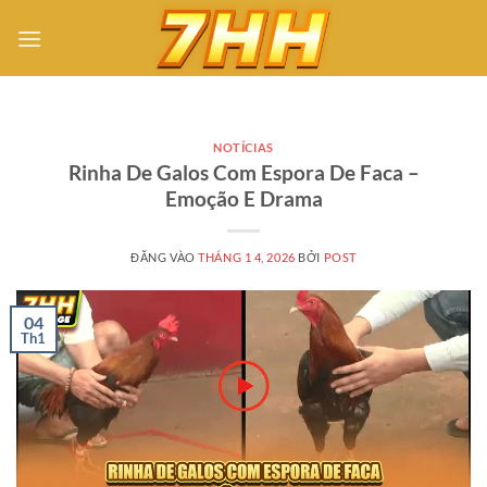
Bỏ
qua
nội
dung
NOTÍCIAS
Rinha De Galos Com Espora De Faca –
Emoção E Drama
ĐĂNG VÀO
THÁNG 1 4, 2026
BỞI
POST
04
Th1