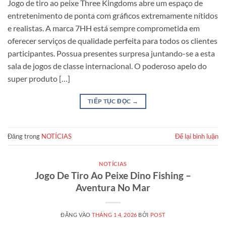
Jogo de tiro ao peixe Three Kingdoms abre um espaço de
entretenimento de ponta com gráficos extremamente nítidos
e realistas. A marca 7HH está sempre comprometida em
oferecer serviços de qualidade perfeita para todos os clientes
participantes. Possua presentes surpresa juntando-se a esta
sala de jogos de classe internacional. O poderoso apelo do
super produto […]
TIẾP TỤC ĐỌC
→
Đăng trong
NOTÍCIAS
Để lại bình luận
NOTÍCIAS
Jogo De Tiro Ao Peixe Dino Fishing –
Aventura No Mar
ĐĂNG VÀO
THÁNG 1 4, 2026
BỞI
POST