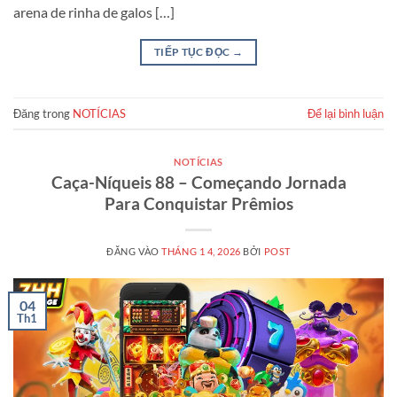
arena de rinha de galos […]
TIẾP TỤC ĐỌC
→
Đăng trong
NOTÍCIAS
Để lại bình luận
NOTÍCIAS
Caça-Níqueis 88 – Começando Jornada
Para Conquistar Prêmios
ĐĂNG VÀO
THÁNG 1 4, 2026
BỞI
POST
04
Th1