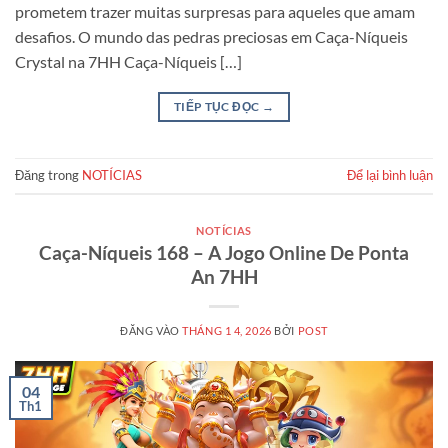
prometem trazer muitas surpresas para aqueles que amam
desafios. O mundo das pedras preciosas em Caça-Níqueis
Crystal na 7HH Caça-Níqueis […]
TIẾP TỤC ĐỌC
→
Đăng trong
NOTÍCIAS
Để lại bình luận
NOTÍCIAS
Caça-Níqueis 168 – A Jogo Online De Ponta
An 7HH
ĐĂNG VÀO
THÁNG 1 4, 2026
BỞI
POST
04
Th1