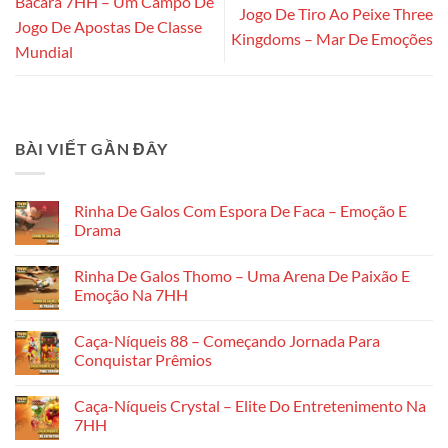
Bacará 7HH – Um Campo De
Jogo De Tiro Ao Peixe Three
Jogo De Apostas De Classe
Kingdoms – Mar De Emoções
Mundial
BÀI VIẾT GẦN ĐÂY
Rinha De Galos Com Espora De Faca – Emoção E
Drama
Không
có
Rinha De Galos Thomo – Uma Arena De Paixão E
bình
luận
Emoção Na 7HH
ở
Rinha
Không
De
có
Caça-Níqueis 88 – Começando Jornada Para
Galos
bình
Com
luận
Conquistar Prêmios
Espora
ở
De
Rinha
Không
Faca
De
có
Caça-Níqueis Crystal – Elite Do Entretenimento Na
–
Galos
bình
Emoção
Thomo
luận
7HH
E
–
ở
Drama
Uma
Caça-
Không