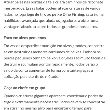
Atirar balas nas bordas da tela criará caminhos de ricochete
inesperados. Essas balas podem atacar criaturas de vários
lados no jogo
jogo de tiro ao peixe Dino Fishing
. Esta é uma
habilidade avançada que ajuda os jogadores a obter uma
vantagem absoluta sobre todos os grandes dinossauros.
Foco em alvos pequenos
Em vez de desperdiçar munição em alvos grandes, concentre-
se em destruir os menores cardumes de peixes. Embora os
peixes pequenos tenham baixo valor, eles são muito fáceis de
destruir e acumulam pontos rapidamente. Todos verão o
saldo da conta aumentar de forma constante graças à
aplicação persistente do método.
Caça ao chefe em grupo
Quando criaturas gigantes aparecem, coordenar o poder de
fogo é extremamente necessário. Todos devem se concentrar
em atirar no mesmo alvo para encurtar o tempo para