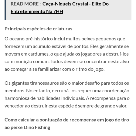
READ MORE :
Caça-Níqueis Crystal - Elite Do
Entretenimento Na 7HH
Principais espécies de criaturas
O oceano pré-histórico inclui muitos peixes pequenos que
fornecem um acúmulo estável de pontos. Eles geralmente se
movem em cardumes, o que ajuda os jogadores a destruí-los
com munição comum. Todos devem se concentrar neste alvo
ao começar a se familiarizar com o ritmo do jogo.
Os gigantes tiranossauros são o maior desafio para todos os
membros. No entanto, derrubá-los requer uma coordenação
harmoniosa de habilidades individuais. A recompensa para o
vencedor ao destruir esta espécie é sempre de grande valor.
Como calcular a pontuação de recompensa em jogo de tiro
ao peixe Dino Fishing