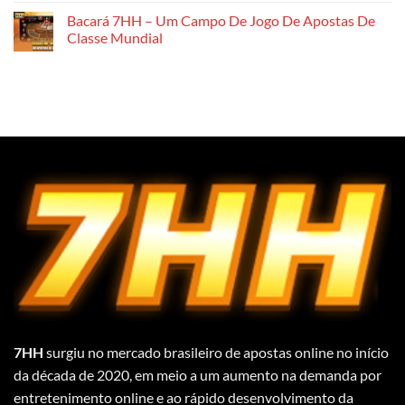
Loteria
De
có
Bacará 7HH – Um Campo De Jogo De Apostas De
Brasil
Tiro
bình
Ao
luận
Classe Mundial
Peixe
ở
Three
Jogo
Không
Kingdoms
De
có
–
Tiro
bình
Mar
Ao
luận
De
Peixe
ở
Emoções
Dino
Bacará
Fishing
7HH
–
–
Aventura
Um
No
Campo
Mar
De
Jogo
De
Apostas
De
Classe
Mundial
7HH
surgiu no mercado brasileiro de apostas online no início
da década de 2020, em meio a um aumento na demanda por
entretenimento online e ao rápido desenvolvimento da