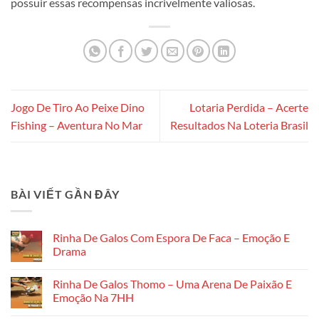
possuir essas recompensas incrivelmente valiosas.
Jogo De Tiro Ao Peixe Dino
Lotaria Perdida – Acerte
Fishing – Aventura No Mar
Resultados Na Loteria Brasil
BÀI VIẾT GẦN ĐÂY
Rinha De Galos Com Espora De Faca – Emoção E
Drama
Không
có
Rinha De Galos Thomo – Uma Arena De Paixão E
bình
luận
Emoção Na 7HH
ở
Rinha
Không