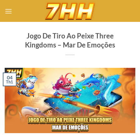
Bỏ
qua
nội
dung
Jogo De Tiro Ao Peixe Three
Kingdoms – Mar De Emoções
04
Th1