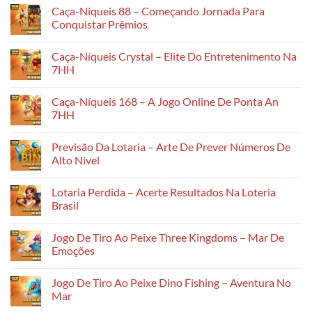
De
có
Caça-Níqueis 88 – Começando Jornada Para
Galos
bình
Com
luận
Conquistar Prêmios
Espora
ở
De
Rinha
Không
Faca
De
có
Caça-Níqueis Crystal – Elite Do Entretenimento Na
–
Galos
bình
Emoção
Thomo
luận
7HH
E
–
ở
Drama
Uma
Caça-
Không
Arena
Níqueis
có
Caça-Níqueis 168 – A Jogo Online De Ponta An
De
88
bình
Paixão
–
luận
7HH
E
Começando
ở
Emoção
Jornada
Caça-
Không
Na
Para
Níqueis
có
Previsão Da Lotaria – Arte De Prever Números De
7HH
Conquistar
Crystal
bình
Prêmios
–
luận
Alto Nível
Elite
ở
Do
Caça-
Không
Entretenimento
Níqueis
có
Lotaria Perdida – Acerte Resultados Na Loteria
Na
168
bình
7HH
–
luận
Brasil
A
ở
Jogo
Previsão
Không
Online
Da
có
Jogo De Tiro Ao Peixe Three Kingdoms – Mar De
De
Lotaria
bình
Ponta
–
luận
Emoções
An
Arte
ở
7HH
De
Lotaria
Không
Prever
Perdida
có
Jogo De Tiro Ao Peixe Dino Fishing – Aventura No
Números
–
bình
De
Acerte
luận
Mar
Alto
Resultados
ở
Nível
Na
Jogo
Không