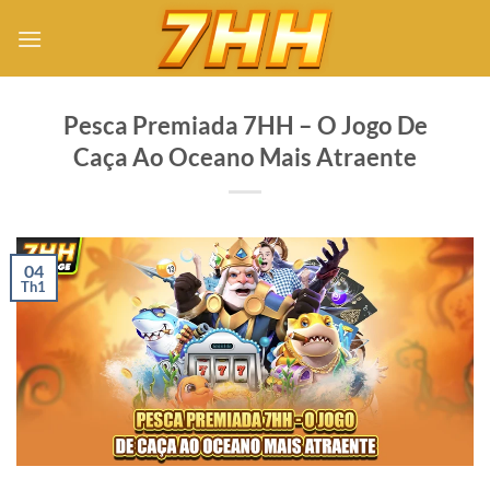
Bỏ
qua
nội
dung
Pesca Premiada 7HH – O Jogo De
Caça Ao Oceano Mais Atraente
04
Th1