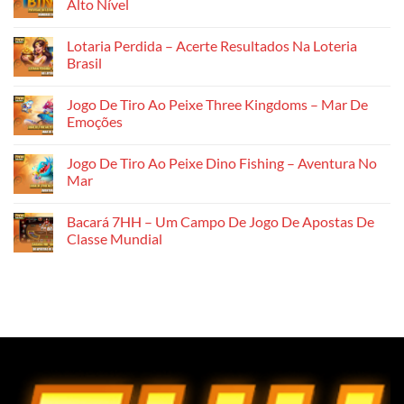
Alto Nível
Elite
ở
Do
Caça-
Không
Entretenimento
Níqueis
có
Lotaria Perdida – Acerte Resultados Na Loteria
Na
168
bình
7HH
–
luận
Brasil
A
ở
Jogo
Previsão
Không
Online
Da
có
Jogo De Tiro Ao Peixe Three Kingdoms – Mar De
De
Lotaria
bình
Ponta
–
luận
Emoções
An
Arte
ở
7HH
De
Lotaria
Không
Prever
Perdida
có
Jogo De Tiro Ao Peixe Dino Fishing – Aventura No
Números
–
bình
De
Acerte
luận
Mar
Alto
Resultados
ở
Nível
Na
Jogo
Không
Loteria
De
có
Bacará 7HH – Um Campo De Jogo De Apostas De
Brasil
Tiro
bình
Ao
luận
Classe Mundial
Peixe
ở
Three
Jogo
Không
Kingdoms
De
có
–
Tiro
bình
Mar
Ao
luận
De
Peixe
ở
Emoções
Dino
Bacará
Fishing
7HH
–
–
Aventura
Um
No
Campo
Mar
De
Jogo
De