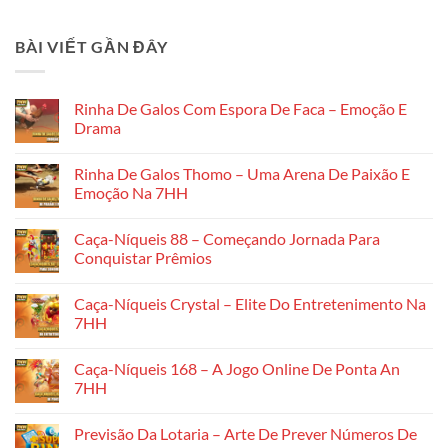
BÀI VIẾT GẦN ĐÂY
Rinha De Galos Com Espora De Faca – Emoção E
Drama
Không
có
Rinha De Galos Thomo – Uma Arena De Paixão E
bình
luận
Emoção Na 7HH
ở
Rinha
Không
De
có
Caça-Níqueis 88 – Começando Jornada Para
Galos
bình
Com
luận
Conquistar Prêmios
Espora
ở
De
Rinha
Không
Faca
De
có
Caça-Níqueis Crystal – Elite Do Entretenimento Na
–
Galos
bình
Emoção
Thomo
luận
7HH
E
–
ở
Drama
Uma
Caça-
Không
Arena
Níqueis
có
Caça-Níqueis 168 – A Jogo Online De Ponta An
De
88
bình
Paixão
–
luận
7HH
E
Começando
ở
Emoção
Jornada
Caça-
Không
Na
Para
Níqueis
có
Previsão Da Lotaria – Arte De Prever Números De
7HH
Conquistar
Crystal
bình
Prêmios
–
luận